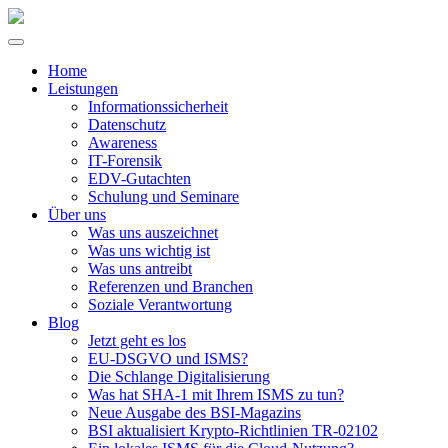
Home
Leistungen
Informationssicherheit
Datenschutz
Awareness
IT-Forensik
EDV-Gutachten
Schulung und Seminare
Über uns
Was uns auszeichnet
Was uns wichtig ist
Was uns antreibt
Referenzen und Branchen
Soziale Verantwortung
Blog
Jetzt geht es los
EU-DSGVO und ISMS?
Die Schlange Digitalisierung
Was hat SHA-1 mit Ihrem ISMS zu tun?
Neue Ausgabe des BSI-Magazins
BSI aktualisiert Krypto-Richtlinien TR-02102