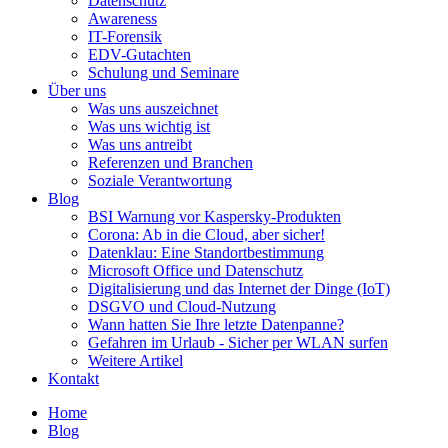
Datenschutz
Awareness
IT-Forensik
EDV-Gutachten
Schulung und Seminare
Über uns
Was uns auszeichnet
Was uns wichtig ist
Was uns antreibt
Referenzen und Branchen
Soziale Verantwortung
Blog
BSI Warnung vor Kaspersky-Produkten
Corona: Ab in die Cloud, aber sicher!
Datenklau: Eine Standortbestimmung
Microsoft Office und Datenschutz
Digitalisierung und das Internet der Dinge (IoT)
DSGVO und Cloud-Nutzung
Wann hatten Sie Ihre letzte Datenpanne?
Gefahren im Urlaub - Sicher per WLAN surfen
Weitere Artikel
Kontakt
Home
Blog