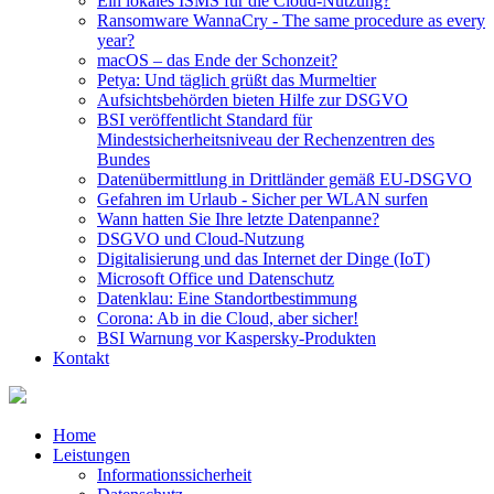
Ein lokales ISMS für die Cloud-Nutzung?
Ransomware WannaCry - The same procedure as every
year?
macOS – das Ende der Schonzeit?
Petya: Und täglich grüßt das Murmeltier
Aufsichtsbehörden bieten Hilfe zur DSGVO
BSI veröffentlicht Standard für
Mindestsicherheitsniveau der Rechenzentren des
Bundes
Datenübermittlung in Drittländer gemäß EU-DSGVO
Gefahren im Urlaub - Sicher per WLAN surfen
Wann hatten Sie Ihre letzte Datenpanne?
DSGVO und Cloud-Nutzung
Digitalisierung und das Internet der Dinge (IoT)
Microsoft Office und Datenschutz
Datenklau: Eine Standortbestimmung
Corona: Ab in die Cloud, aber sicher!
BSI Warnung vor Kaspersky-Produkten
Kontakt
Home
Leistungen
Informationssicherheit