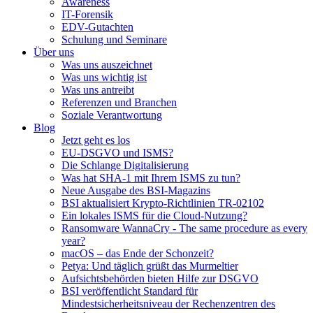
Awareness
IT-Forensik
EDV-Gutachten
Schulung und Seminare
Über uns
Was uns auszeichnet
Was uns wichtig ist
Was uns antreibt
Referenzen und Branchen
Soziale Verantwortung
Blog
Jetzt geht es los
EU-DSGVO und ISMS?
Die Schlange Digitalisierung
Was hat SHA-1 mit Ihrem ISMS zu tun?
Neue Ausgabe des BSI-Magazins
BSI aktualisiert Krypto-Richtlinien TR-02102
Ein lokales ISMS für die Cloud-Nutzung?
Ransomware WannaCry - The same procedure as every
year?
macOS – das Ende der Schonzeit?
Petya: Und täglich grüßt das Murmeltier
Aufsichtsbehörden bieten Hilfe zur DSGVO
BSI veröffentlicht Standard für
Mindestsicherheitsniveau der Rechenzentren des