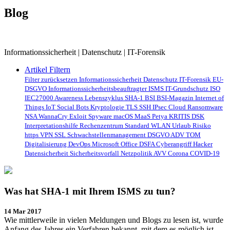
Blog
Informationssicherheit | Datenschutz | IT-Forensik
Artikel Filtern
Filter zurücksetzen
Informationssicherheit
Datenschutz
IT-Forensik
EU-
DSGVO
Informationssicherheitsbeauftragter
ISMS
IT-Grundschutz
ISO
IEC27000
Awareness
Lebenszyklus
SHA-1
BSI
BSI-Magazin
Internet of
Things
IoT
Social Bots
Kryptologie
TLS
SSH
IPsec
Cloud
Ransomware
NSA
WannaCry
Exloit
Spyware
macOS
MaaS
Petya
KRITIS
DSK
Interpretationshilfe
Rechenzentrum
Standard
WLAN
Urlaub
Risiko
https
VPN
SSL
Schwachstellenmanagement
DSGVO
ADV
TOM
Digitalisierung
DevOps
Microsoft
Office
DSFA
Cyberangriff
Hacker
Datensicherheit
Sicherheitsvorfall
Netzpolitik
AVV
Corona
COVID-19
Was hat SHA-1 mit Ihrem ISMS zu tun?
14 Mar 2017
Wie mittlerweile in vielen Meldungen und Blogs zu lesen ist, wurde
Anfang des Jahres ein Verfahren bekannt, mit dem es möglich ist