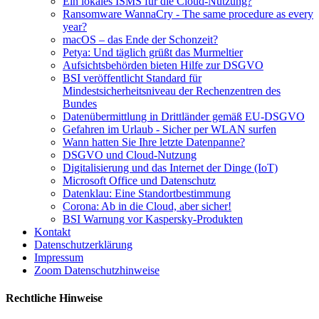
Ein lokales ISMS für die Cloud-Nutzung?
Ransomware WannaCry - The same procedure as every
year?
macOS – das Ende der Schonzeit?
Petya: Und täglich grüßt das Murmeltier
Aufsichtsbehörden bieten Hilfe zur DSGVO
BSI veröffentlicht Standard für
Mindestsicherheitsniveau der Rechenzentren des
Bundes
Datenübermittlung in Drittländer gemäß EU-DSGVO
Gefahren im Urlaub - Sicher per WLAN surfen
Wann hatten Sie Ihre letzte Datenpanne?
DSGVO und Cloud-Nutzung
Digitalisierung und das Internet der Dinge (IoT)
Microsoft Office und Datenschutz
Datenklau: Eine Standortbestimmung
Corona: Ab in die Cloud, aber sicher!
BSI Warnung vor Kaspersky-Produkten
Kontakt
Datenschutzerklärung
Impressum
Zoom Datenschutzhinweise
Rechtliche Hinweise