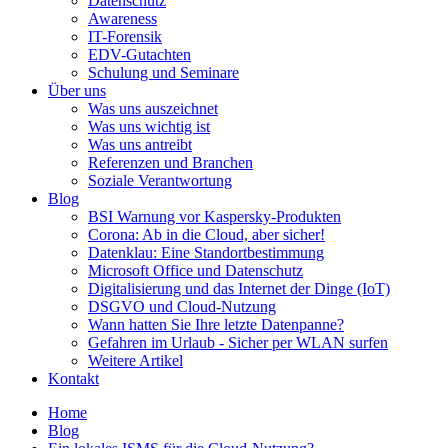
Datenschutz
Awareness
IT-Forensik
EDV-Gutachten
Schulung und Seminare
Über uns
Was uns auszeichnet
Was uns wichtig ist
Was uns antreibt
Referenzen und Branchen
Soziale Verantwortung
Blog
BSI Warnung vor Kaspersky-Produkten
Corona: Ab in die Cloud, aber sicher!
Datenklau: Eine Standortbestimmung
Microsoft Office und Datenschutz
Digitalisierung und das Internet der Dinge (IoT)
DSGVO und Cloud-Nutzung
Wann hatten Sie Ihre letzte Datenpanne?
Gefahren im Urlaub - Sicher per WLAN surfen
Weitere Artikel
Kontakt
Home
Blog