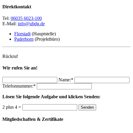
Direktkontakt
Tel:
06035 6023-100
E-Mail:
info@ubdg.de
Florstadt
(Hauptstelle)
Paderborn
(Projektbüro)
Rückruf
Wir rufen Sie an!
Name:*
Telefonnummer:*
Lösen Sie folgende Aufgabe und klicken Senden:
2 plus 4 =
Senden
Mitgliedschaften & Zertifikate