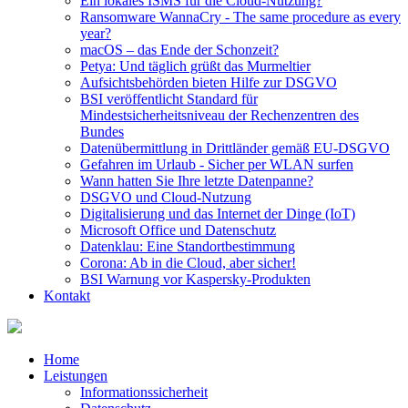
Ein lokales ISMS für die Cloud-Nutzung?
Ransomware WannaCry - The same procedure as every
year?
macOS – das Ende der Schonzeit?
Petya: Und täglich grüßt das Murmeltier
Aufsichtsbehörden bieten Hilfe zur DSGVO
BSI veröffentlicht Standard für
Mindestsicherheitsniveau der Rechenzentren des
Bundes
Datenübermittlung in Drittländer gemäß EU-DSGVO
Gefahren im Urlaub - Sicher per WLAN surfen
Wann hatten Sie Ihre letzte Datenpanne?
DSGVO und Cloud-Nutzung
Digitalisierung und das Internet der Dinge (IoT)
Microsoft Office und Datenschutz
Datenklau: Eine Standortbestimmung
Corona: Ab in die Cloud, aber sicher!
BSI Warnung vor Kaspersky-Produkten
Kontakt
Home
Leistungen
Informationssicherheit