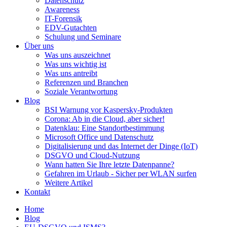
Datenschutz
Awareness
IT-Forensik
EDV-Gutachten
Schulung und Seminare
Über uns
Was uns auszeichnet
Was uns wichtig ist
Was uns antreibt
Referenzen und Branchen
Soziale Verantwortung
Blog
BSI Warnung vor Kaspersky-Produkten
Corona: Ab in die Cloud, aber sicher!
Datenklau: Eine Standortbestimmung
Microsoft Office und Datenschutz
Digitalisierung und das Internet der Dinge (IoT)
DSGVO und Cloud-Nutzung
Wann hatten Sie Ihre letzte Datenpanne?
Gefahren im Urlaub - Sicher per WLAN surfen
Weitere Artikel
Kontakt
Home
Blog