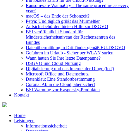
Ein lokales ISMS für die Cloud-Nutzung?
Ransomware WannaCry - The same procedure as every
year?
macOS – das Ende der Schonzeit?
Petya: Und täglich grüßt das Murmeltier
Aufsichtsbehörden bieten Hilfe zur DSGVO
BSI veröffentlicht Standard für
Mindestsicherheitsniveau der Rechenzentren des
Bundes
Datenübermittlung in Drittländer gemäß EU-DSGVO
Gefahren im Urlaub - Sicher per WLAN surfen
Wann hatten Sie Ihre letzte Datenpanne?
DSGVO und Cloud-Nutzung
Digitalisierung und das Internet der Dinge (IoT)
Microsoft Office und Datenschutz
Datenklau: Eine Standortbestimmung
Corona: Ab in die Cloud, aber sicher!
BSI Warnung vor Kaspersky-Produkten
Kontakt
Home
Leistungen
Informationssicherheit