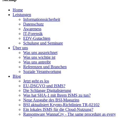
Home
Leistungen
Informationssicherheit
Datenschutz
Awareness
IT-Forensik
EDV-Gutachten
Schulung und Seminare
Über uns
Was uns auszeichnet
Was uns wichtig ist
Was uns antreibt
Referenzen und Branchen
Soziale Verantwortung
Blog
Jetzt geht es los
EU-DSGVO und ISMS?
Die Schlange Digitalisierung
Was hat SHA-1 mit Ihrem ISMS zu tun?
Neue Ausgabe des BSI-Magazins
BSI aktualisiert Krypto-Richtlinien TR-02102
Ein lokales ISMS für die Cloud-Nutzung?
Ransomware WannaCry - The same procedure as every