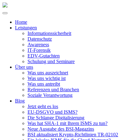
Home
Leistungen
Informationssicherheit
Datenschutz
Awareness
IT-Forensik
EDV-Gutachten
Schulung und Seminare
Über uns
Was uns auszeichnet
Was uns wichtig ist
Was uns antreibt
Referenzen und Branchen
Soziale Verantwortung
Blog
Jetzt geht es los
EU-DSGVO und ISMS?
Die Schlange Digitalisierung
Was hat SHA-1 mit Ihrem ISMS zu tun?
Neue Ausgabe des BSI-Magazins
BSI aktualisiert Krypto-Richtlinien TR-02102