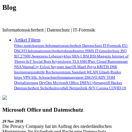
Blog
Informationssicherheit | Datenschutz | IT-Forensik
Artikel Filtern
Filter zurücksetzen
Informationssicherheit
Datenschutz
IT-Forensik
EU-
DSGVO
Informationssicherheitsbeauftragter
ISMS
IT-Grundschutz
ISO
IEC27000
Awareness
Lebenszyklus
SHA-1
BSI
BSI-Magazin
Internet of
Things
IoT
Social Bots
Kryptologie
TLS
SSH
IPsec
Cloud
Ransomware
NSA
WannaCry
Exloit
Spyware
macOS
MaaS
Petya
KRITIS
DSK
Interpretationshilfe
Rechenzentrum
Standard
WLAN
Urlaub
Risiko
https
VPN
SSL
Schwachstellenmanagement
DSGVO
ADV
TOM
Digitalisierung
DevOps
Microsoft
Office
DSFA
Cyberangriff
Hacker
Datensicherheit
Sicherheitsvorfall
Netzpolitik
AVV
Corona
COVID-19
Microsoft Office und Datenschutz
29 Nov 2018
Die Privacy Company hat im Auftrag des niederländischen
Ministeriums für Sicherheit und Recht eine Datenschutz-