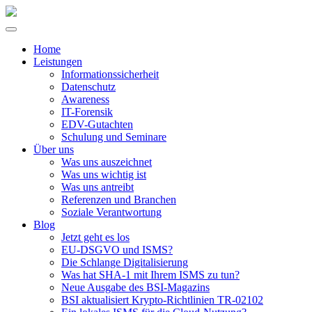
Home
Leistungen
Informationssicherheit
Datenschutz
Awareness
IT-Forensik
EDV-Gutachten
Schulung und Seminare
Über uns
Was uns auszeichnet
Was uns wichtig ist
Was uns antreibt
Referenzen und Branchen
Soziale Verantwortung
Blog
Jetzt geht es los
EU-DSGVO und ISMS?
Die Schlange Digitalisierung
Was hat SHA-1 mit Ihrem ISMS zu tun?
Neue Ausgabe des BSI-Magazins
BSI aktualisiert Krypto-Richtlinien TR-02102