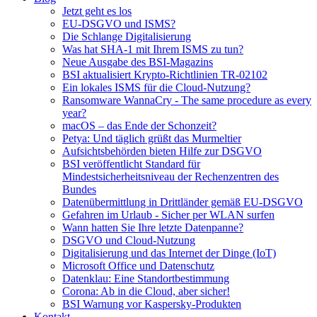
Jetzt geht es los
EU-DSGVO und ISMS?
Die Schlange Digitalisierung
Was hat SHA-1 mit Ihrem ISMS zu tun?
Neue Ausgabe des BSI-Magazins
BSI aktualisiert Krypto-Richtlinien TR-02102
Ein lokales ISMS für die Cloud-Nutzung?
Ransomware WannaCry - The same procedure as every
year?
macOS – das Ende der Schonzeit?
Petya: Und täglich grüßt das Murmeltier
Aufsichtsbehörden bieten Hilfe zur DSGVO
BSI veröffentlicht Standard für
Mindestsicherheitsniveau der Rechenzentren des
Bundes
Datenübermittlung in Drittländer gemäß EU-DSGVO
Gefahren im Urlaub - Sicher per WLAN surfen
Wann hatten Sie Ihre letzte Datenpanne?
DSGVO und Cloud-Nutzung
Digitalisierung und das Internet der Dinge (IoT)
Microsoft Office und Datenschutz
Datenklau: Eine Standortbestimmung
Corona: Ab in die Cloud, aber sicher!
BSI Warnung vor Kaspersky-Produkten
Kontakt