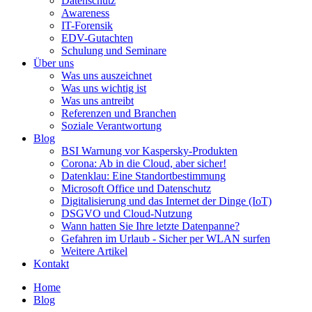
Datenschutz
Awareness
IT-Forensik
EDV-Gutachten
Schulung und Seminare
Über uns
Was uns auszeichnet
Was uns wichtig ist
Was uns antreibt
Referenzen und Branchen
Soziale Verantwortung
Blog
BSI Warnung vor Kaspersky-Produkten
Corona: Ab in die Cloud, aber sicher!
Datenklau: Eine Standortbestimmung
Microsoft Office und Datenschutz
Digitalisierung und das Internet der Dinge (IoT)
DSGVO und Cloud-Nutzung
Wann hatten Sie Ihre letzte Datenpanne?
Gefahren im Urlaub - Sicher per WLAN surfen
Weitere Artikel
Kontakt
Home
Blog