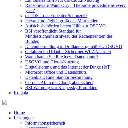
Ein lokales ISMS für die Cloud-Nutzung?
Ransomware WannaCry - The same procedure as every
year?
macOS – das Ende der Schonzeit?
Petya: Und täglich grüßt das Murmeltier
Aufsichtsbehörden bieten Hilfe zur DSGVO
BSI veröffentlicht Standard für
Mindestsicherheitsniveau der Rechenzentren des
Bundes
Datenübermittlung in Drittländer gemäß EU-DSGVO
Gefahren im Urlaub - Sicher per WLAN surfen
Wann hatten Sie Ihre letzte Datenpanne?
DSGVO und Cloud-Nutzung
Digitalisierung und das Internet der Dinge (IoT)
Microsoft Office und Datenschutz
Datenklau: Eine Standortbestimmung
Corona: Ab in die Cloud, aber sicher!
BSI Warnung vor Kaspersky-Produkten
Kontakt
Home
Leistungen
Informationssicherheit