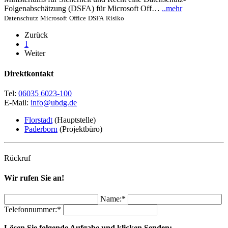
Folgenabschätzung (DSFA) für Microsoft Off…
..mehr
Datenschutz
Microsoft
Office
DSFA
Risiko
Zurück
1
Weiter
Direktkontakt
Tel:
06035 6023-100
E-Mail:
info@ubdg.de
Florstadt
(Hauptstelle)
Paderborn
(Projektbüro)
Rückruf
Wir rufen Sie an!
Name:*
Telefonnummer:*
Lösen Sie folgende Aufgabe und klicken Senden: